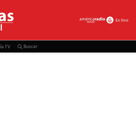
En Vivo
Buscar
ía TV