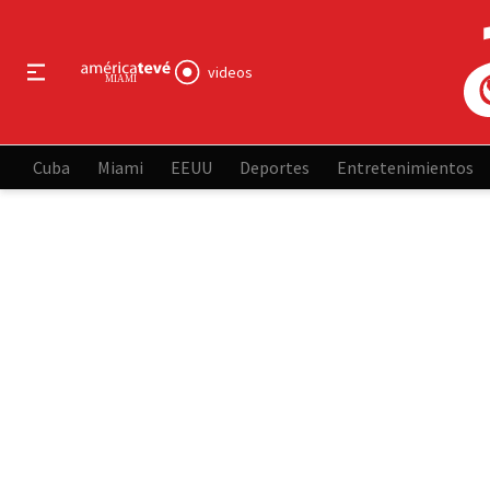
videos
Cuba
Miami
EEUU
Deportes
Entretenimientos