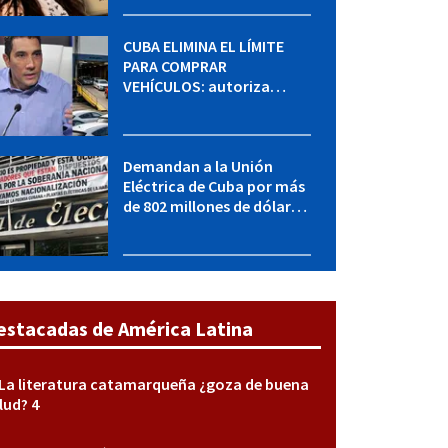
sabe del caso
CUBA ELIMINA EL LÍMITE
PARA COMPRAR
VEHÍCULOS: autoriza
adquirir autos sin
restricción de cantidad
Demandan a la Unión
Eléctrica de Cuba por más
de 802 millones de dólares
bajo la Ley Helms-Burton
estacadas de América Latina
La literatura catamarqueña ¿goza de buena
lud? 4