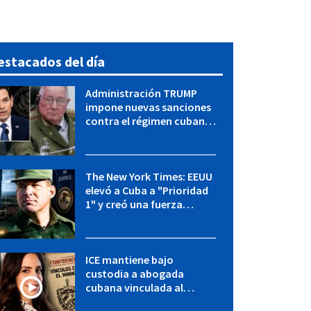
estacados del día
Administración TRUMP
impone nuevas sanciones
contra el régimen cubano:
OFAC incluye a López Miera
y entidades militares
The New York Times: EEUU
elevó a Cuba a "Prioridad
1" y creó una fuerza
especial de la CIA
ICE mantiene bajo
custodia a abogada
cubana vinculada al
MININT: esto es lo que se