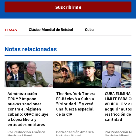
Suscribirme
TEMAS
Clásico Mundial de Béisbol
Cuba
Notas relacionadas
Administración
The New York Times:
CUBA ELIMINA EL
TRUMP impone
EEUU elevó a Cuba a
LÍMITE PARA CO
nuevas sanciones
"Prioridad 1" y creó
VEHÍCULOS: aut
contra el régimen
una fuerza especial
adquirir autos s
cubano: OFAC incluye
de la CIA
restricción de
a López Miera y
cantidad
entidades militares
Por Redacción América
Por Redacción América
Por Redacción Amé
Noticias Miami
Noticias Miami
Noticias Miami