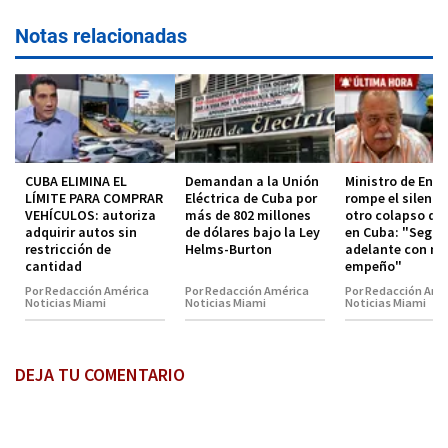
Notas relacionadas
CUBA ELIMINA EL
Demandan a la Unión
Ministro de Ener
LÍMITE PARA COMPRAR
Eléctrica de Cuba por
rompe el silenci
VEHÍCULOS: autoriza
más de 802 millones
otro colapso de
adquirir autos sin
de dólares bajo la Ley
en Cuba: "Segu
restricción de
Helms-Burton
adelante con m
cantidad
empeño"
Por Redacción América
Por Redacción América
Por Redacción Amé
Noticias Miami
Noticias Miami
Noticias Miami
DEJA TU COMENTARIO