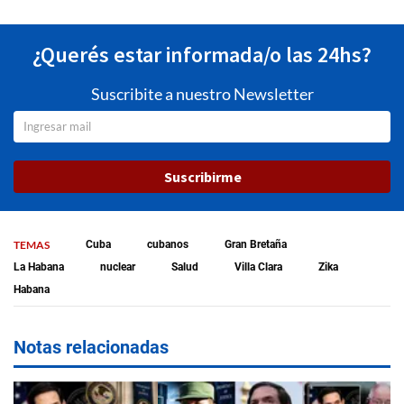
¿Querés estar informada/o las 24hs?
Suscribite a nuestro Newsletter
Suscribirme
TEMAS
Cuba
cubanos
Gran Bretaña
La Habana
nuclear
Salud
Villa Clara
Zika
Habana
Notas relacionadas