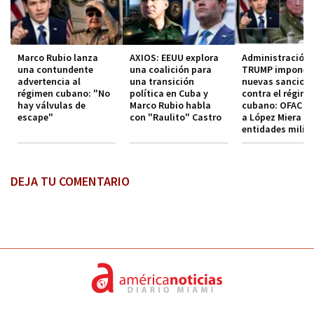
Marco Rubio lanza
AXIOS: EEUU explora
Administración
una contundente
una coalición para
TRUMP impone
advertencia al
una transición
nuevas sancion
régimen cubano: "No
política en Cuba y
contra el régim
hay válvulas de
Marco Rubio habla
cubano: OFAC in
escape"
con "Raulito" Castro
a López Miera y
entidades milit
DEJA TU COMENTARIO