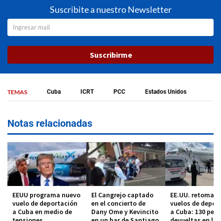
Suscribite a nuestro Newsletter
Suscribirme
TEMAS
Cuba
ICRT
PCC
Estados Unidos
Notas relacionadas
EEUU programa nuevo
El Cangrejo captado
EE.UU. retoma l
vuelo de deportación
en el concierto de
vuelos de depor
a Cuba en medio de
Dany Ome y Kevincito
a Cuba: 130 per
tensiones
en un bar de Santiago
devueltas en la 