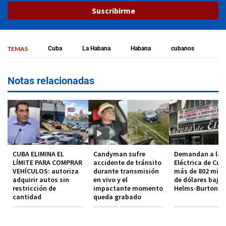
Suscribirme
TEMAS
Cuba
La Habana
Habana
cubanos
Notas relacionadas
CUBA ELIMINA EL
Candyman sufre
Demandan a la 
LÍMITE PARA COMPRAR
accidente de tránsito
Eléctrica de Cub
VEHÍCULOS: autoriza
durante transmisión
más de 802 mill
adquirir autos sin
en vivo y el
de dólares bajo 
restricción de
impactante momento
Helms-Burton
cantidad
queda grabado