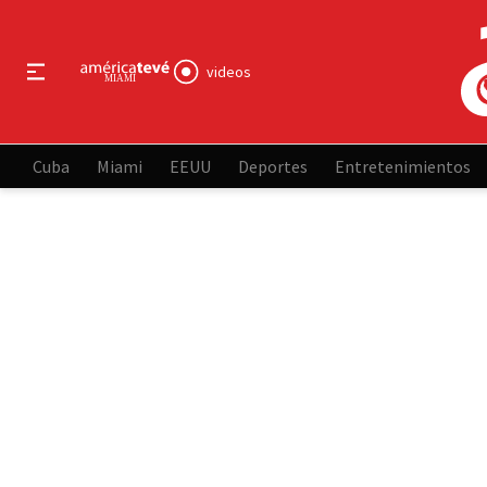
videos
Cuba
Miami
EEUU
Deportes
Entretenimientos