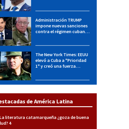
Cuba y Marco Rubio habla
con "Raulito" Castro
Administración TRUMP
impone nuevas sanciones
contra el régimen cubano:
OFAC incluye a López Miera
y entidades militares
The New York Times: EEUU
elevó a Cuba a "Prioridad
1" y creó una fuerza
especial de la CIA
estacadas de América Latina
La literatura catamarqueña ¿goza de buena
lud? 4