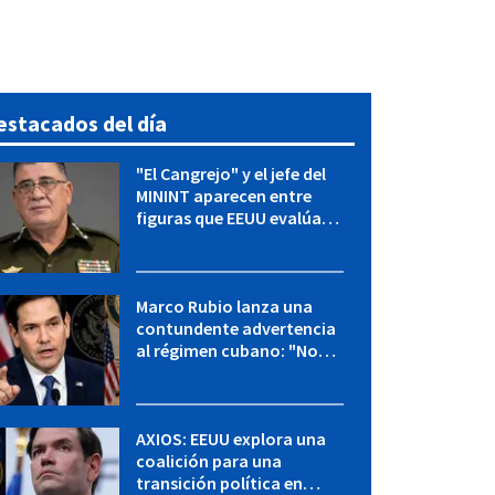
estacados del día
"El Cangrejo" y el jefe del
MININT aparecen entre
figuras que EEUU evalúa
para una transición en
Cuba
Marco Rubio lanza una
contundente advertencia
al régimen cubano: "No
hay válvulas de escape"
AXIOS: EEUU explora una
coalición para una
transición política en