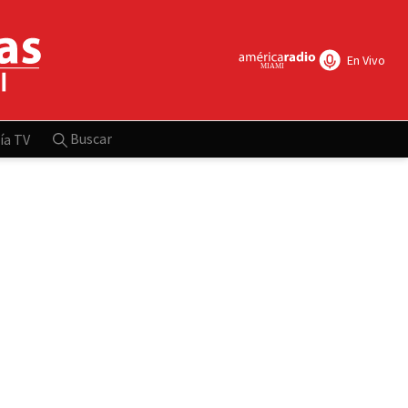
En Vivo
Buscar
ía TV