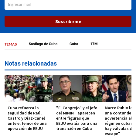
Suscribirme
TEMAS
Santiago de Cuba
Cuba
17M
Notas relacionadas
Cuba refuerza la
"El Cangrejo" y el jefe
Marco Rubio lan
seguridad de Raúl
del MININT aparecen
una contundent
Castro y Díaz-Canel
entre figuras que
advertencia al
ante el temor de una
EEUU evalúa para una
régimen cubano
operación de EEUU
transición en Cuba
hay válvulas de
escape"