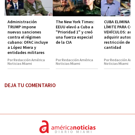
Administración
The New York Times:
CUBA ELIMINA EL
TRUMP impone
EEUU elevó a Cuba a
LÍMITE PARA CO
nuevas sanciones
"Prioridad 1" y creó
VEHÍCULOS: aut
contra el régimen
una fuerza especial
adquirir autos s
cubano: OFAC incluye
de la CIA
restricción de
a López Miera y
cantidad
entidades militares
Por Redacción América
Por Redacción América
Por Redacción Amé
Noticias Miami
Noticias Miami
Noticias Miami
DEJA TU COMENTARIO