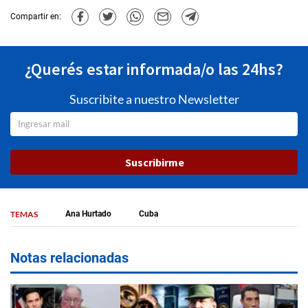
Compartir en:
¿Querés estar informada/o las 24hs?
Suscribite a nuestro Newsletter
Suscribirme
TEMAS
Ana Hurtado
Cuba
Notas relacionadas