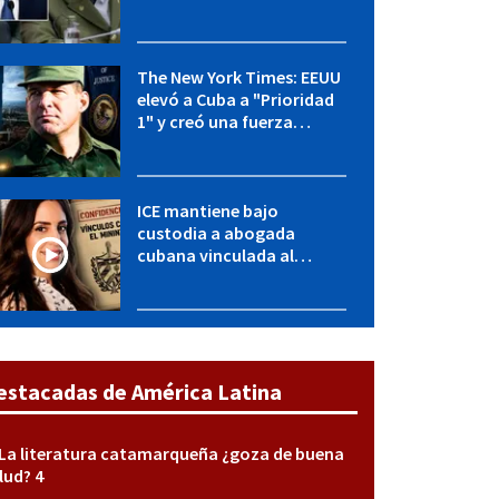
OFAC incluye a López Miera
y entidades militares
The New York Times: EEUU
elevó a Cuba a "Prioridad
1" y creó una fuerza
especial de la CIA
ICE mantiene bajo
custodia a abogada
cubana vinculada al
MININT: esto es lo que se
sabe del caso
estacadas de América Latina
La literatura catamarqueña ¿goza de buena
lud? 4