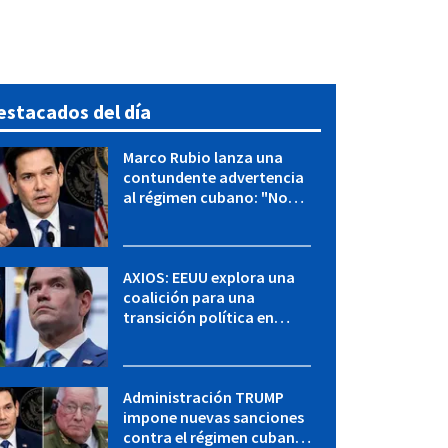
estacados del día
Marco Rubio lanza una
contundente advertencia
al régimen cubano: "No
hay válvulas de escape"
AXIOS: EEUU explora una
coalición para una
transición política en
Cuba y Marco Rubio habla
con "Raulito" Castro
Administración TRUMP
impone nuevas sanciones
contra el régimen cubano: