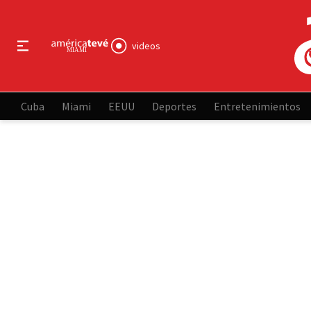
videos
Cuba
Miami
EEUU
Deportes
Entretenimientos