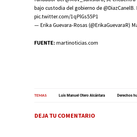
bajo custodia del gobierno de
@DiazCanelB
.
pic.twitter.com/1qPlGs55P1
— Erika Guevara-Rosas (@ErikaGuevaraR)
Ma
FUENTE:
martinoticias.com
TEMAS
Luis Manuel Otero Alcántara
Derechos h
DEJA TU COMENTARIO