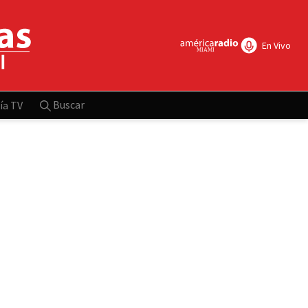
En Vivo
Buscar
ía TV