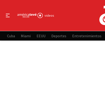
videos
Cuba
Miami
EEUU
Deportes
Entretenimientos