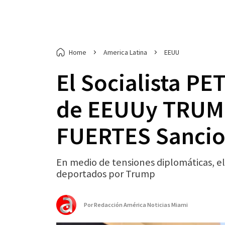
Home
America Latina
EEUU
El Socialista P
de EEUUy TRUMP
FUERTES Sancio
En medio de tensiones diplomáticas, e
deportados por Trump
Por
Redacción América Noticias Miami