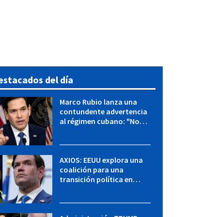
estacados del día
Marco Rubio lanza una
contundente advertencia
al régimen cubano: "No
hay válvulas de escape"
AXIOS: EEUU explora una
coalición para una
transición política en
Cuba y Marco Rubio habla
con "Raulito" Castro