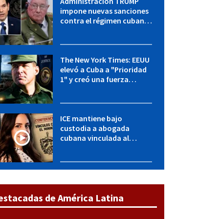
Administración TRUMP
impone nuevas sanciones
contra el régimen cubano:
OFAC incluye a López Miera
y entidades militares
The New York Times: EEUU
elevó a Cuba a "Prioridad
1" y creó una fuerza
especial de la CIA
ICE mantiene bajo
custodia a abogada
cubana vinculada al
MININT: esto es lo que se
sabe del caso
estacadas de América Latina