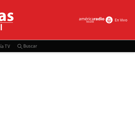
En Vivo
Buscar
ía TV