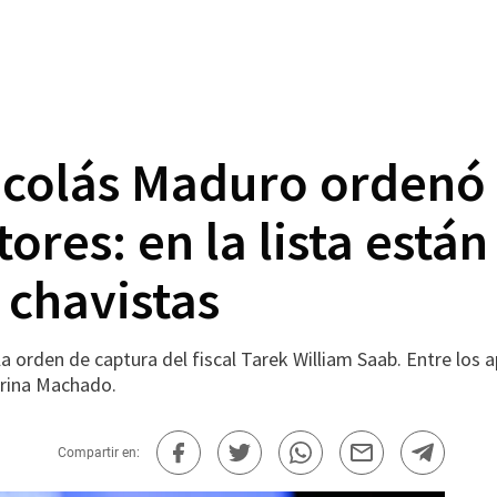
icolás Maduro ordenó 
tores: en la lista está
 chavistas
n la orden de captura del fiscal Tarek William Saab. Entre l
orina Machado.
Compartir en: