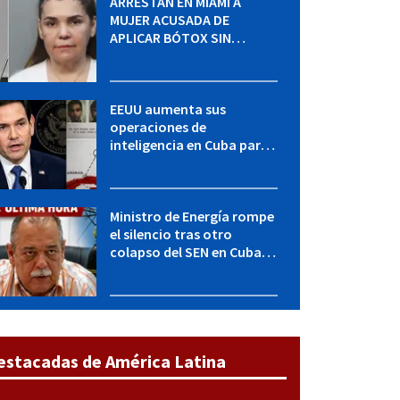
ARRESTAN EN MIAMI A
MUJER ACUSADA DE
APLICAR BÓTOX SIN
LICENCIA: una operación
encubierta destapó el
caso
EEUU aumenta sus
operaciones de
inteligencia en Cuba para
elevar la presión sobre el
régimen, según POLITICO
Ministro de Energía rompe
el silencio tras otro
colapso del SEN en Cuba:
"Seguimos adelante con
mucho empeño"
estacadas de América Latina