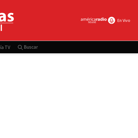
En Vivo
Buscar
ía TV