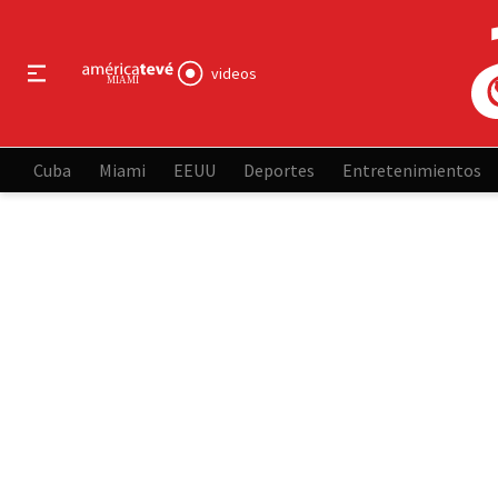
videos
Cuba
Miami
EEUU
Deportes
Entretenimientos