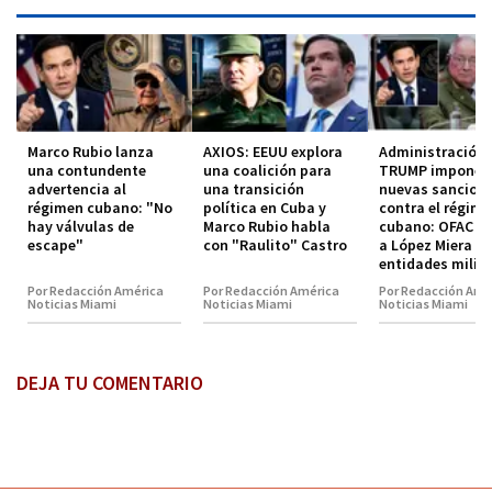
Marco Rubio lanza
AXIOS: EEUU explora
Administración
una contundente
una coalición para
TRUMP impone
advertencia al
una transición
nuevas sancion
régimen cubano: "No
política en Cuba y
contra el régim
hay válvulas de
Marco Rubio habla
cubano: OFAC in
escape"
con "Raulito" Castro
a López Miera y
entidades milit
Por Redacción América
Por Redacción América
Por Redacción Amé
Noticias Miami
Noticias Miami
Noticias Miami
DEJA TU COMENTARIO