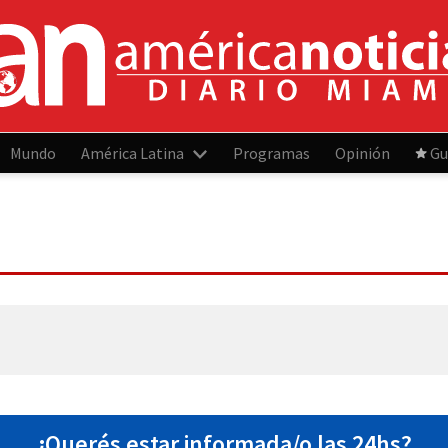
Mundo
América Latina
Programas
Opinión
Gu
¿Querés estar informada/o las 24hs?