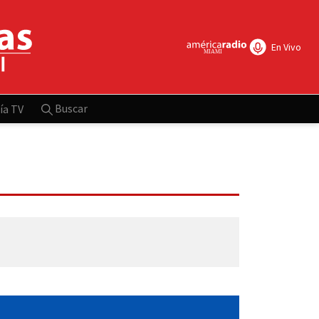
En Vivo
Buscar
ía TV